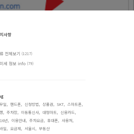
지사항
류 전체보기
(1217)
미세 정보 info
(79)
ag
무일,
핸드폰,
신청방법,
상품권,
SKT,
스마트폰,
행,
주차장,
이동통신사,
대형마트,
신용카드,
016년,
이용안내,
주차요금,
휴대폰,
사용처,
바일,
요금제,
서울시,
부동산,