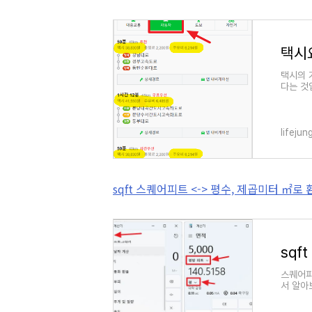
택시
택시의 
다는 것
나왔네하
lifeju
sqft 스퀘어피트 <-> 평수, 제곱미터 ㎡로
스퀘어피
서 알아
물을 보