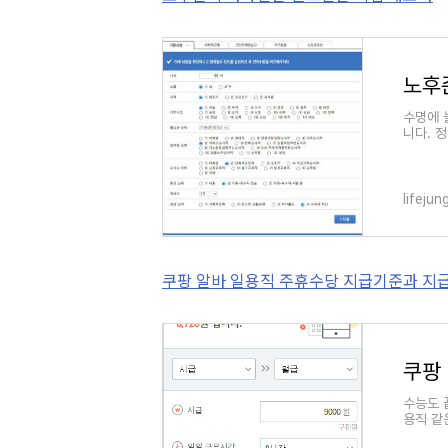
노후
수명에 
니다. 
자가진단
lifeju
쿠팡 알바 일용직 주휴수당 지급기준과 지급
수능도 
용직 같
때에는 