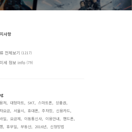
지사항
류 전체보기
(1217)
미세 정보 info
(79)
ag
용처,
대형마트,
SKT,
스마트폰,
상품권,
차요금,
서울시,
휴대폰,
주차장,
신용카드,
바일,
요금제,
이동통신사,
이용안내,
핸드폰,
행,
휴무일,
부동산,
2016년,
신청방법,