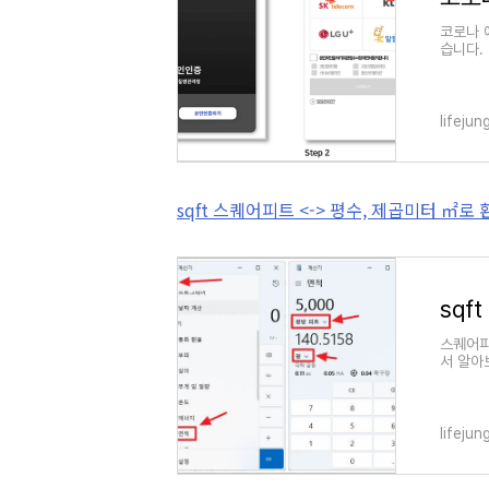
코로나 
습니다.
용한 모
lifeju
sqft 스퀘어피트 <-> 평수, 제곱미터 ㎡로
스퀘어피
서 알아
물을 보
lifeju