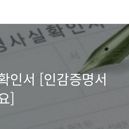
확인서 [인감증명서
요]