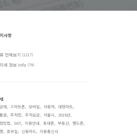
지사항
류 전체보기
(1217)
미세 정보 info
(79)
ag
금제,
스마트폰,
모바일,
사용처,
대형마트,
품권,
주차장,
주차요금,
서울시,
2016년,
청방법,
SKT,
이용안내,
휴대폰,
부동산,
핸드폰,
행,
휴무일,
신용카드,
이동통신사,