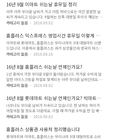
겠네요. 이번 포스팅에서는 롯데마트와 롯데마트에서 운영하는
는 경기 고잔점과 안산점, 충주점이 쉬는날이며 12일 수요일에
16년 9월 이마트 쉬는날 휴무일 정리
창고형 대형마트인 빅마트의 쉬는날과 휴무일도 같이 알려드릴
도 꽤 많은 매장이 쉬는날로 지..
아주 아주 무더운 날씨가 가고 아침 저녁으로는 약간 쌀쌀한 날
게요. 16년 9월 이마트 쉬는날 휴무일 정리 비행기 반입금지 물
씨가 계속되고 있습니다. 9월에는 민족 대명절 추석이 껴있는 달
품 이것만 기억하세요 티머니 사용처 이것만 알면 간단합니다 대
로 대형마트와 백화점 같은 유통업계에서는 추석을 맞아 할인행
형마트는 한달에 2번 씩 의무적으로 휴무일을 정해 쉬어야 하는
카테고리 없음
2016.09.02
사와 이벤트를 하여 매출을 끌어올리려고 하는데요. 그러나 법적
데요. 9월 롯데마트의 쉬는날은 대부분 11일과 25일 일요일로
으로 2번 휴무해야 한다는 규정때문에 이번 9월달에도 어김없이
정했습니다. 서울에서는 강변, 구로, 서울역, 은평, 잠실, 빅마트
홈플러스 익스프레스 영업시간 휴무일 이렇게 확
쉬어야 합니다. 16년 9월 롯데마트 쉬는날 휴무일 정리 신한카
금천, 영등포 지점과 경기도에서..
인하세요
이마트와 롯데마트, 홈플러스는 우리나라의 3대 대형마트 브랜
드 포인트 사용처 어디어디 있나요 홈플러스 익스프레스 영업시
드입니다. 이중에서 홈플러스는 과거 삼성물산과 영국의 테스코
간 휴무일 이렇게 확인하세요 다가오는 9일 금요일에는 제주도
가 합작으로 세운 기업이었으나 1998년 IMF를 맞아 빅딜과 구
3곳의 매장이 전부 휴무할 예정이며, 11일 일요일에는 전국 많
카테고리 없음
2016.08.16
조조정속에 테스코 회사측으로 통째 넘어가 버린 비운의 회사이
은 이마트 매장이 쉬는날로 정해졌습니다. 서울에는 용산, 은평,
기도 합니다. 현재는 영국의 테스코가 우리나라 자본에 회사를
여의도, 성수, 수서점등이 휴무하고 경기도에는 수지, 평택, 성
16년 8월 홈플러스 쉬는날 언제인가요?
매각하여 이제서야 순수한 우리나라 대형마트가 되었는데요. 홈
남, 분당, 수원점등이 쉬는날로 할..
1년 중에서 가장 무더운 8월이 돌아왔습니다. 차가운 수박과 달
플러스는 대형마트뿐만 아니라 홈플러스 익스프레스라 하여 작
달한 아이스크림을 저절로 찾게되는 아주 무더운 날씨인데요. 피
은 크기의 슈퍼마켓도 운영하고 있습니다. 이번 시간에는 홈플러
서 시즌이라 유통업계는 현재 성수기 시즌을 보내고 있습니다.
스 익스프레스의 영업시간과 휴무일을 확인하는 방법에 대해 알
카테고리 없음
2016.08.02
국내 대형마트 빅 3인 홈플러스도 다양한 상품과 이벤트와 행사
아보겠습니다. 홈플러스 익스프레스의 매장정보를 가장 빠르게
로 손님들을 끌어모으려고 하고 있는데요. 8월에도 어김없이 2
확인할 수 방법은 홈플러스 인터넷몰이 아닌 회사 자체의 홈페이
16년 8월 롯데마트 쉬는날 언제인가요? 빅마트
번은 꼭 쉬는날이 있어야 합니다. 2016년 8월 홈플러스의 쉬는
지에서 확인하는 방법이 가장 빠른데요. 아래 링크를 타..
포함
너무나도 무더운 날씨가 지속되고 있습니다. 한 낮에는 머리가
날에 대해 정리해보았습니다. 8월 14일과 28일요일에는 정기휴
어질어질 할 정도로 더운데요. 이럴 때 차가운 수박을 한 입 베어
무일이라 가장 많은 지점들이 쉬는날인데요. 서울의 강서, 동대
물면 온 몸이 다 쉬원할 것 같습니다. 수박을 사러 대형마트에 가
문, 목동, 신내, 영등포, 월드컵, 잠실, 합정동 지점이 쉴 예정이
카테고리 없음
2016.08.02
야하는데 마침 새로 시작된 8월의 휴무일이면 어떡할까요? 그런
며, 인천의 연수, 청라, 간석점이 함께 휴무할 예정입니다. 그리
분들을 위해 준비했습니다. 2016년 8월 롯데마트와 빅마트의
고 경기도권에서는 병점과 분당오리, 야탑, 의정부, 평택점이 쉴
홈플러스 상품권 사용처 정리했습니다
쉬는날을 안내합니다. 8월 10일과 24일 수요일에는 서울경기권
예정이며 그밖에 대구수..
롯데마트와 이마트, 홈플러스는 우리나라 3대 대형마트로 소비
의 고양, 구리, 김포, 안성, 오산, 화정 롯데마트가 쉬는날이며 빅