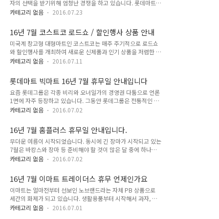
자의 선택을 받기위해 엄청난 경쟁을 하고 있습니다. 롯데마트와
마트 킨텍스점도 같이 쉬는날입니다. 그리고 원주와 홍성, 김천
이마트는 각각 롯데와 신세계라는 재벌이 뒤에 있어 든든한 배경
과 구미, 나주 지점도 휴무일이네요. 이어서 14일과 28일 일요
카테고리 없음
2016.07.23
을 자랑하지만 홈플러스는 그런 것이 없는데요. 그럼에도 불구하
일에는 정기휴무일이라 거의 대다수의 롯데마트 지점들이 휴무
고 롯데와 이마트와의 경쟁에서 밀리지않고 많은 사람들이 애용
하고 있는데요. 서울에서는 강변, 구로, 김포공항, 서울역, 송파,
16년 7월 코스트코 로드쇼 / 할인행사 상품 안내
하고 있는 마트이기도 합니다. 오늘은 홈플러스의 상품권의 사용
잠실, 청량리, ..
미국계 창고형 대형마트인 코스트코는 매주 주기적으로 로드쇼
처가 어디 어디인지 정리한 내용을 알려드릴게요. 홈플러스 상품
와 할인행사를 개최하여 새로운 신제품과 인기 상품을 저렴한 가
권은 일반적인 모습의 종이 상품권과 디지털 상품권, 모바일 교
격에 할인하여 제공하고 있습니다. 코스트코는 특히 연회비를 받
환권, 홈플러스콘으로 나뉘는데 각각의 사용처도 조금씩 변화가
카테고리 없음
2016.07.11
고 있는 독특한 영업기법과 큼지막한 피자, 그리고 무한으로 제
있습니다. 가장 먼저 어떤 쇼핑몰에서 사용가능한지 볼게요. 홈
공하고 있는 다진양파로 인해 더욱 유명한 마트인데요. 한국에서
플러스 산하의 슈퍼마켓인 익스프레스 전국 매장과 대구백화점,
롯데마트 빅마트 16년 7월 휴무일 안내입니다
의 아주 높은 인기로 인해 경쟁업체인 이마트와 롯데마트에서는
갤러리아백화점에서 사용할 수 있으며 AK플라자..
요즘 롯데그룹은 각종 비리와 오너일가의 경영권 다툼으로 언론
각각 자사의 창고형 대형마트인 트레이더스와 빅마트를 새로 출
1면에 자주 등장하고 있습니다. 그동안 롯데그룹은 전통적인 유
범시키기도 했습니다. 그리고 코스트코에서 얼마전 온라인쇼핑
통업계의 최대 강자로 신세계그룹과 라이벌을 형성하고 있죠. 그
몰을 오픈하여 휴무일없이 온라인에서도 공격적인 영업을 시작
카테고리 없음
2016.07.02
룹뿐만 아니라 개별적인 사업에서도 라이벌을 형성하고 있는데
하고 있습니다. 이러한 코스트코의 로드쇼와 할인 행사는 뜨거운
요. 대표적으로 대형마트에서도 롯데마트 VS 이마트, 이마트 VS
햇볕이 내리쬐는 7월에도 어김없이 하는데요. 어느 지점에서 언
16년 7월 홈플러스 휴무일 안내입니다.
롯데마트의 일등을 향한 경쟁을 계속되고 있습니다. 무더위가 시
제, 어느 상품을 갖고 하는지 살펴볼까요? 양평점과 일..
무더운 여름이 시작되었습니다. 동시에 긴 장마가 시작되고 있는
작되는 7월, 롯데마트와 창고형 대형마트인 빅마트의 휴무일에
7월은 바캉스와 장마 등 준비해야 할 것이 많은 달 중에 하나입
대해 살펴보았습니다. 10일과 24일 일요일에는 상당히 많은 점
니다. 대형마트인 홈플러스에서도 그것에 대비하여 많은 물품과
포가 휴무를 하고 있습니다. 거의 2/3에 해당하는 점포가 휴점할
카테고리 없음
2016.07.02
다양한 할인과 행사를 준비하고 있는 것으로 알고있는데요. 그전
것으로 보는데요. 서울에서는 서울역, 잠실, 영등포, 금천 빅마트
에 7월 한 달 동안 어떤 점포가 언제 휴무하고 어떤 점포가 휴점
가 휴무일이며, 경기권에서는 광교, 부평, 분당서현, 수원, 영통,
16년 7월 이마트 트레이더스 휴무 언제인가요
하는지 알아야겠죠? 아래 안내 이미지를 보시고 헛걸음 하시지
청라, 판교, 평택, 신..
이마트는 얼마전부터 선보인 노브랜드라는 자체 PB 상품으로
마시기 바랍니다. 7월 10일과 24일 일요일에는 서울의 동대문,
세간의 화제가 되고 있습니다. 생활용품부터 시작해서 과자, 냉
영등포, 잠실, 목동 점포가 쉬고 있으며 인천과 경기권에서는 병
동식품등 다양한 상품을 타사 보다 훨씬 저렴한 가격에 판매하고
점, 분당오리점이 쉴 예정입니다. 그리고 1000년 제국 신라의
카테고리 없음
2016.07.01
있는데요. 가격만 저렴한 것이 아니라 품질도 뒤떨어지지 않아
혼이 살아있는 경주와 울산, 김해, 창원, 대전, 청주, 대구 칠곡 등