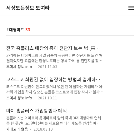
세상모든정보 모여라
대형마트
33
전국 홈플러스 매장의 종이 전단지 보는 법 [홈플
러스 익스프레스]
과거에는 대형마트의 세일 상품이 궁금한다면 전단지를 보면 해
결되었지만 요즘에는 환경보호라는 명목 하에 통 전단지를 찾아
볼 수 없습니다. 이러한 모습은 홈플러스도 마찬가지인데요. 그
초미세 정보 info
2021.11.03
러나 오늘 알려드리는 방법만 알면 전국에 있는 홈플러스 매장과
홈플러스 익스프레스 (슈퍼마켓)의 종이 전단지를 인터넷을 통
코스트코 회원권 없이 입장하는 방법과 결제하는
해 간단하게 확인할 수 있습니다. 마이홈플러스 접속 가장 먼저
방법
코스트코 회원권이 만료되었거나 몇만 원에 달하는 가입비가 아
[마이홈플러스]라는 웹사이트에 접속해야 합니다. 메인 페이지
까워 가입을 하지 않으신 분들은 코스트코에 입장 자체가 불가능
에서 오른쪽 상단 메뉴를 누른 후 [디지털 전단 - 종이전단 보기]
합니다. 이것뿐만 아니라 쇼핑 후에도 결제는 오직 현대카드와
메뉴를 누르세요. 매장 검색 그러면 현재 매장의 종이 전단지를
초미세 정보 info
2021.10.11
현금으로만 할 수 있어 여간 불편한 것이 아닌데요. 그러나 코스
확인해볼 수 있는데요. 기본적으로 서울 금천점으로 설정이 되어
트코 회원권 없이 입장하는 방법과 결제하는 방법이 있다는 것,
있을 것입니다. 이것을 내가 찾고자 하는 매장으로 변경해주면
마이 홈플러스 가입방법과 혜택
알고 계신가요? 오늘 그 방법을 알려드리겠습니다. 1. 멤버십 카
되는데요. [다른 매장 검색] 버튼을..
홈플러스는 이마트와 롯데마트와 함께 국내 3대 대형마트 업체
드 없이 입장하는 방법 코스트코 멤버십 카드없이 입장하는 방법
중 한 곳인데요. 얼마전에는 새로운 멤버십 제도를 변경하여 고
은 크게 2가지입니다. 우선 회원권을 소지한 지인과 함께 쇼핑을
객들에게 선보였습니다. 마이 홈플러스라고 부르고 있는데요. 이
하는 방법으로 회원권 소지자를 제외한 성인 2명까지 동반 입장
카테고리 없음
2018.03.19
번 시간에는 마이 홈플러스 가입방법과 혜택에 대해서 살펴보고
이 가능합니다. 그러나 이 방법은 이래저래 눈치가 보여 그다지
자 합니다. 마이 홈플러스는 홈플러스의 새로운 멤버십 서비스로
권하는 방법은 아닌데요. 또 하나의 방법은 바로 상품권을 구매