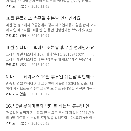
데 불과 2 ~ 3달만에 두터운 외투를 꺼내입을 만큼 추운 날씨가
날 서울근교 캠핑장 추천 성남시 가족 캠핑장 이월드 (구 우방랜
되었습니다. 겨울의 문턱인 11월에 접어들었는데요. 유통업계에
드) 입장료 이용요금과 할인 및 주차안내 도미노피자 할인카드
카테고리 없음
2016.11.02
서도 겨울철 영업을 준비하느라 분주한 것 같습니다. 이번 시간
어떤것들이 있나요 11월 13일과 27일 일요일에는 거의 대부분
에는 2016년 11월 이마트의 휴무일과 쉬는날에 대해서 살펴볼
의 롯데마트 지점이 쉬는날로 지정해서 휴무하고 있습니다. 서울
10월 홈플러스 휴무일 쉬는날 언제인가요
텐데요. 더불어서 이마트 계열의 창고형 대형마트인 트레이더스
은 강변, 구로, 서울역, 송파, 잠..
며칠 전 뉴스에서 유통업계와 정부 제조업체등이 힘을 합쳐 코리
의 휴무일과 쉬는날도 같이 살펴보겠습니다. 16년 11월 롯데마
아 세일 페스타를 10월 한 달 동안 진행한다는 보도가 있었습니
트 빅마트 휴무일 쉬는날 대전오월드 자유이용권과 입장료 얼마
다. 뉴스 보도에서는 백화점과 대형마트의 매출이 눈에 띄게 늘
에요 쓰레기봉투 가격 수원 의정부 파주 김포 고양 인천 다자녀
카테고리 없음
2016.10.07
어났다고 하는데요. 그럼에도 불구하고 모든 민간 대형마트는 한
우대카드 아이모아카드 혜택과 신청방법 알아보기 11월 9일 수
달에 2번 의무적으로 휴무일을 지정하여 쉬는날을 지정해야 합
요일에는 인천공항점을 시작으로 경기도 북부의 많은 지점과 충
10월 롯데마트 빅마트 쉬는날 휴무일 언제인가요
니다. 의무 휴무일은 재래시장과의 상생이라는 목적으로 시행하
청도의 보령점, 구미점과 경산점 안동점과..
코리아 세일 페스타가 10월 내내 열리는 2016년 10월입니다.
고 있는데요. 2016년 10월 가을의 홈플러스 휴무일과 쉬는날이
코리아 세일 페스타는 내수진작을 위해 제조업체와 유통업체, 정
언제인지 간단하게 살펴보겠습니다. 오는 9일과 23일은 모두 일
부가 힘을 합쳐 다양한 이벤트를 진행하는 것이 골자인 세일행사
요일인데 이 날에는 거의 대부분의 많은 홈플러스 매장이 휴무일
카테고리 없음
2016.10.02
인데요. 뉴스에서는 작년에 비해 백화점에서만 약 30~40%의
로 쉴 예정입니다. 서울에는 동대문과 목동, 신내, 영등포, 잠실,
매출 신장이 일어났다 합니다. 백화점뿐만 아니라 대형마트에서
중계, 합정점 등이 쉬는날이며, 인천청라와 동수원, 병점, 분당오
이마트 트레이더스 10월 휴무일 쉬는날 확인해보
도 다양한 이벤트와 행사를 준비해 고객들을 기다리고 있는데요.
리, 야탑, 의정부, 대구..
세요
민족 대명절 추석이 지나고 완연한 가을의 10월이 되었습니다.
이번시간에는 10월의 롯데마트와 빅마트의 쉬는날과 휴무일이
아침 저녁으로는 선선하고 낮에도 별로 덥지않은 완전한 가을 날
언제인지 간단하게 알아보는 시간을 가져보겠습니다. 골목상권
씨인데요. 대형마트와 각종 유통업계에서는 정부와 함께 코리아
과 재래시장과의 상생이라는 대명분(?!) 아래 국내에서 영업하고
카테고리 없음
2016.10.02
세일 페스타를 진행하고 있습니다. 코리아 세일 페스타는 10월
있는 모든 대형마트는 한 달에 2번씩 휴무일을 지정하여 반드시
9일까지 열리며 유통업계에 따라 11일, 12일까지 진행될 예정
쉬어야 합니다. 범국가적인 세일 행사를 하는 10월에도 어김없
16년 9월 롯데마트와 빅마트 쉬는날 휴무일 언제
인데요. 이마트에서도 보다 다양한 상품을 저렴하게 마련할 수
이 쉬어야 하는데요. 롯데마트는 다가..
인가요
가을같은 날씨가 계속되고 있는 요즘 추석이 껴있는 2016년 9
있는 여러 이벤트와 행사를 하고 있습니다. 오늘은 2016년 10
월 롯데마트의 쉬는날과 휴무일을 알려드립니다. 요즘 롯데에 계
월의 이마트 휴무일과 쉬는날이 언제인지 간단하게 살펴보겠습
속해서 안좋은 일이 연속적으로 벌어지고 있어 안타까운 마음을
니다. 10월 7일 충청 아산점을 시작으로 10월 9일에 대부분의
카테고리 없음
2016.09.02
금할 수 없는데요. 모든 논란이 하루 빨리 매듭이 지어졌으면 좋
이마트 매장이 휴무일로 지정되어 쉴 예정입니다. 그 뒤 10일에