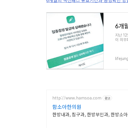
지난 1
이 의무
이제부터
lifeju
http://www.hamsoa.com
광고
함소아한의원
한방내과, 침구과, 한방부인과, 한방소