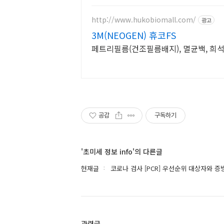
http://www.hukobiomall.com/
광고
3M(NEOGEN) 휴코FS
페트리필름(건조필름배지), 멸균백, 희석액, 
공감
구독하기
'초미세 정보 info'의 다른글
현재글
코로나 검사 [PCR] 우선순위 대상자와 
관련글