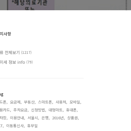
지사항
류 전체보기
(1217)
미세 정보 info
(79)
ag
드폰,
요금제,
부동산,
스마트폰,
사용처,
모바일,
용카드,
주차요금,
신청방법,
대형마트,
휴대폰,
차장,
이용안내,
서울시,
은행,
2016년,
상품권,
T,
이동통신사,
휴무일,