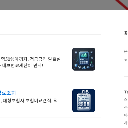
공
분
보험50%아끼자, 적금금리 알뜰살
초
은 내보험료계산이 먼저!
험료조회
T
, 대형보험사 보험비교견적, 적
스
신
이
사