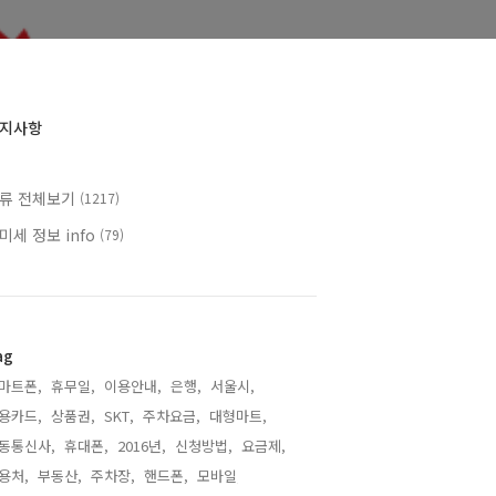
지사항
류 전체보기
(1217)
미세 정보 info
(79)
ag
마트폰,
휴무일,
이용안내,
은행,
서울시,
용카드,
상품권,
SKT,
주차요금,
대형마트,
동통신사,
휴대폰,
2016년,
신청방법,
요금제,
용처,
부동산,
주차장,
핸드폰,
모바일,