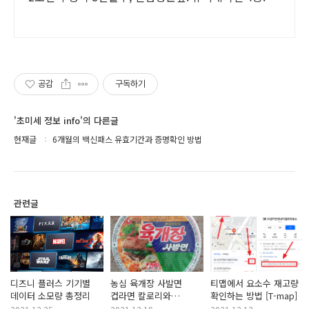
공감
구독하기
'초미세 정보 info'의 다른글
현재글
6개월의 백신패스 유효기간과 증명확인 방법
관련글
디즈니 플러스 기기별
농심 육개장 사발면
티맵에서 요소수 재고량
데이터 소모량 총정리
컵라면 칼로리와
확인하는 방법 [T-map]
영양성분