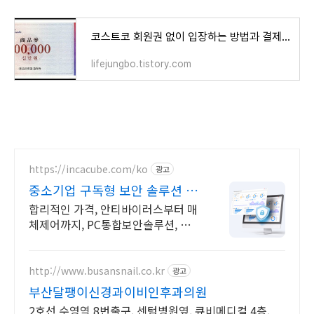
코스트코 회원권 없이 입장하는 방법과 결제하는 방법
lifejungbo.tistory.com
https://incacube.com/ko
광고
중소기업 구독형 보안 솔루션 구
독형 기업보안 솔루션
합리적인 가격, 안티바이러스부터 매
체제어까지, PC통합보안솔루션, 잉카
큐브
http://www.busansnail.co.kr
광고
부산달팽이신경과이비인후과의원
2호선 수영역 8번출구, 센텀병원옆. 큐비메디컬 4층.